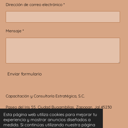
Dirección de correo electrónico *
Mensaje *
Enviar formulario
Capacitación y Consultoría Estratégica, S.C.
Paseo del Iris 55, Ciudad Bugambilias, Zapopan, Jal 45230
Esta página web utiliza cookies para mejorar tu
México
experiencia y mostrar anuncios diseñados a
medida. Si continúas utilizando nuestra página
Tels. (33) 1380-0578, (33) 1295-0247