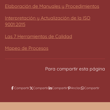
s
Elaboración de Manuales y Procedimientos
c
Interpretación y Actualización de la ISO
r
9001:2015
e
e
Las 7 Herramientas de Calidad
n
Mapeo de Procesos
Para compartir esta página
Compartir
Compartir
Compartir
Anclar
Compartir