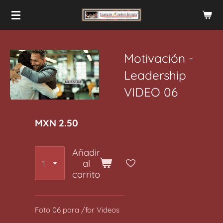
Ir
al
contenido
principal
Motivación -
Leadership
VIDEO 06
MXN 2.50
Añadir
al
carrito
Foto 06 para /for Videos