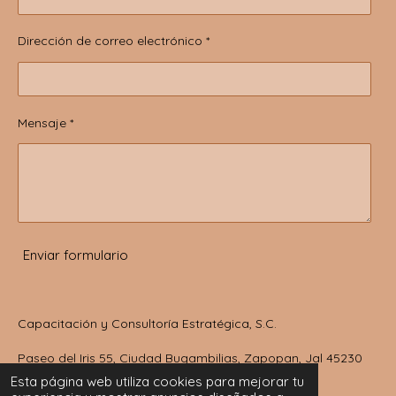
Dirección de correo electrónico *
Mensaje *
Enviar formulario
Capacitación y Consultoría Estratégica, S.C.
Paseo del Iris 55, Ciudad Bugambilias, Zapopan, Jal 45230
México
Esta página web utiliza cookies para mejorar tu