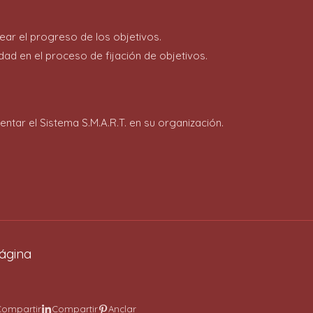
ear el progreso de los objetivos.
idad en el proceso de fijación de objetivos.
ar el Sistema S.M.A.R.T. en su organización.
ágina
Compartir
Compartir
Anclar