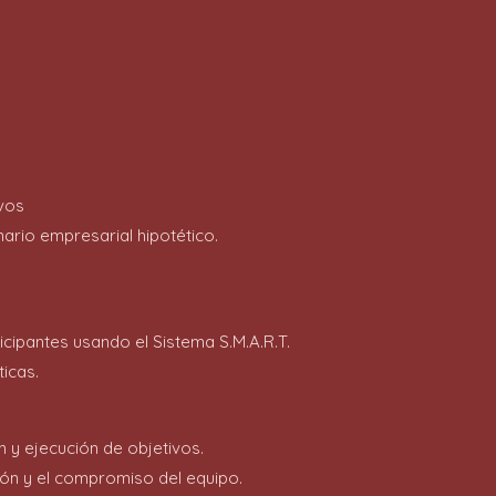
ivos
ario empresarial hipotético.
cipantes usando el Sistema S.M.A.R.T.
icas.
ón y ejecución de objetivos.
ción y el compromiso del equipo.