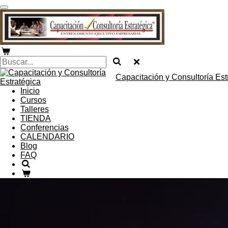
Ir
al
contenido
principal
Capacitación y Consultoría Est
Inicio
Cursos
Talleres
TIENDA
Conferencias
CALENDARIO
Blog
FAQ