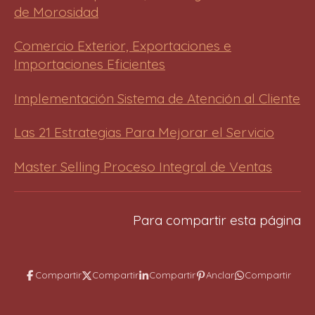
l
de Morosidad
l
s
Comercio Exterior, Exportaciones e
c
Importaciones Eficientes
r
e
Implementación Sistema de Atención al Cliente
e
Las 21 Estrategias Para Mejorar el Servicio
n
Master Selling Proceso Integral de Ventas
Para compartir esta página
Compartir
Compartir
Compartir
Anclar
Compartir