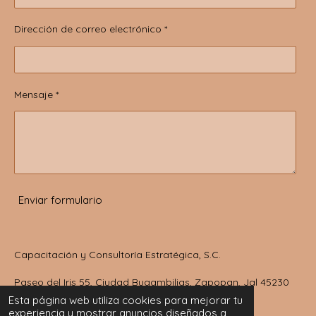
Dirección de correo electrónico *
Mensaje *
Enviar formulario
Capacitación y Consultoría Estratégica, S.C.
Paseo del Iris 55, Ciudad Bugambilias, Zapopan, Jal 45230
Esta página web utiliza cookies para mejorar tu
México
experiencia y mostrar anuncios diseñados a