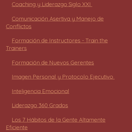
a
t
t
Coaching y Liderazgo Siglo XXI
y
e
e
r
Comunicación Asertiva y Manejo de
f
Conflictos
u
l
Formación de Instructores - Train the
l
Trainers
s
c
Formación de Nuevos Gerentes
r
e
Imagen Personal y Protocolo Ejecutivo
e
Inteligencia Emocional
n
Liderazgo 360 Grados
Los 7 Hábitos de la Gente Altamente
Eficiente