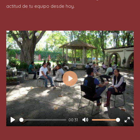
actitud de tu equipo desde hoy.
P
l
a
y
00:31
P
M
E
l
u
n