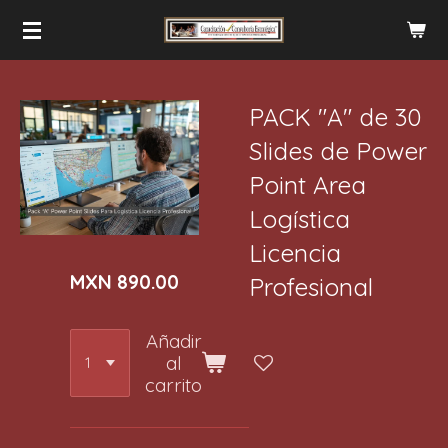
Ir
al
contenido
principal
PACK "A" de 30
Slides de Power
Point Area
Logística
Licencia
MXN 890.00
Profesional
Añadir
al
carrito