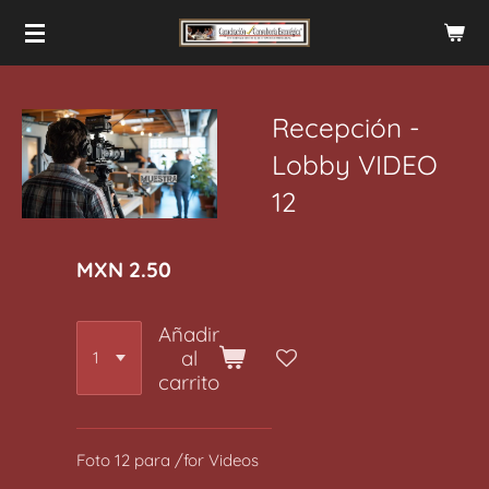
Ir
al
contenido
principal
Recepción -
Lobby VIDEO
12
MXN 2.50
Añadir
al
carrito
Foto 12 para /for Videos