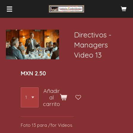
Ir
al
contenido
principal
Directivos -
Managers
Video 13
MXN 2.50
Añadir
al
carrito
Foto 13 para /for Videos