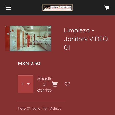
Ir
al
contenido
principal
Limpieza -
Janitors VIDEO
01
MXN 2.50
Añadir
al
carrito
Foto 01 para /for Videos