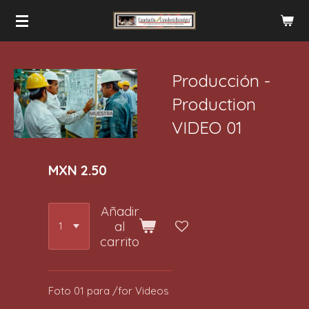
Ir
al
contenido
principal
Producción -
Production
VIDEO 01
MXN 2.50
Añadir
al
carrito
Foto 01 para /for Videos