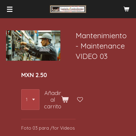
Ir
al
contenido
principal
Mantenimiento
- Maintenance
VIDEO 03
MXN 2.50
Añadir
al
carrito
Foto 03 para /for Videos