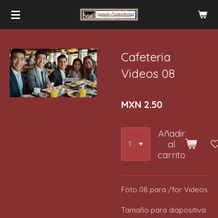
Ir
al
contenido
principal
Cafeteria
Videos 08
MXN 2.50
Añadir
al
carrito
Foto 08 para /for Videos
Tamaño para diapositiva