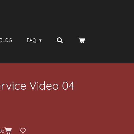
BLOG
FAQ
ervice Video 04
to