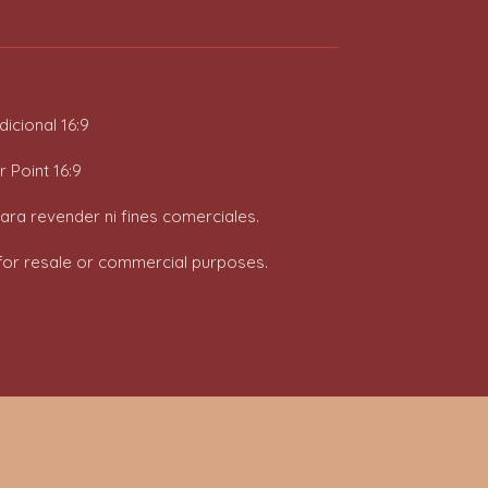
icional 16:9
 Point 16:9
para revender ni fines comerciales.
t for resale or commercial purposes.