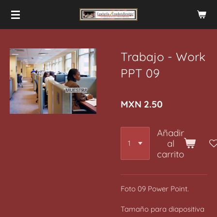
Ir
al
contenido
principal
Trabajo - Work
PPT 09
MXN 2.50
Añadir
al
carrito
Foto 09 Power Point.
Tamaño para diapositiva