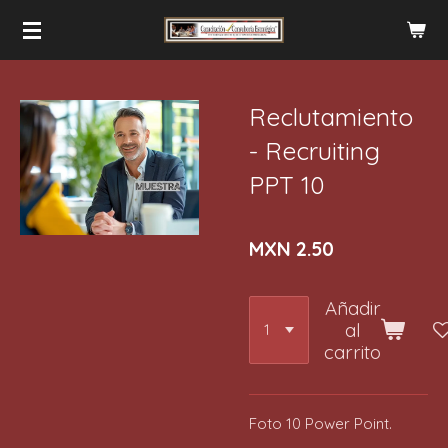
Ir
al
contenido
principal
Reclutamiento
- Recruiting
PPT 10
MXN 2.50
Añadir
al
carrito
Foto 10 Power Point.