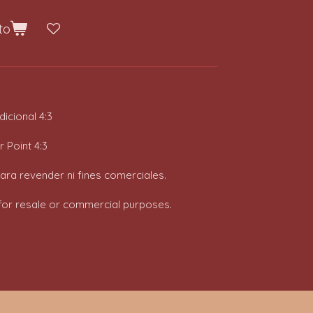
to
icional 4:3
 Point 4:3
para revender ni fines comerciales.
t for resale or commercial purposes.