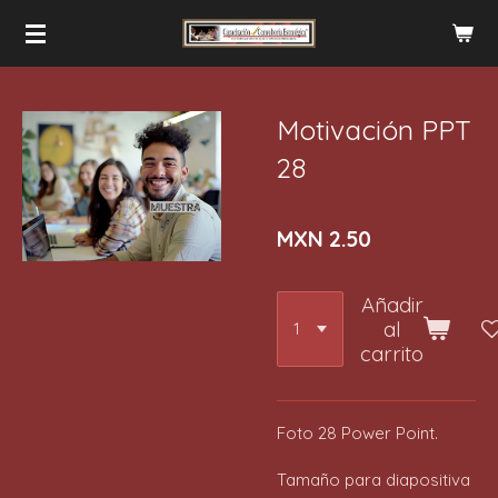
Ir
al
contenido
principal
Motivación PPT
28
MXN 2.50
Añadir
al
carrito
Foto 28 Power Point.
Tamaño para diapositiva