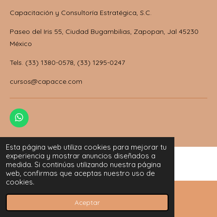
Capacitación y Consultoría Estratégica, S.C.
Paseo del Iris 55, Ciudad Bugambilias, Zapopan, Jal 45230
México
Tels. (33) 1380-0578, (33) 1295-0247
cursos@capacce.com
W
h
a
Esta página web utiliza cookies para mejorar tu
t
experiencia y mostrar anuncios diseñados a
s
medida. Si continúas utilizando nuestra página
A
web, confirmas que aceptas nuestro uso de
p
cookies.
p
Aceptar