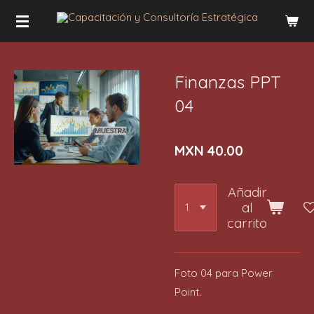
Ir
al
contenido
principal
Finanzas PPT
04
MXN 40.00
Añadir
al
carrito
Foto 04 para Power
Point.