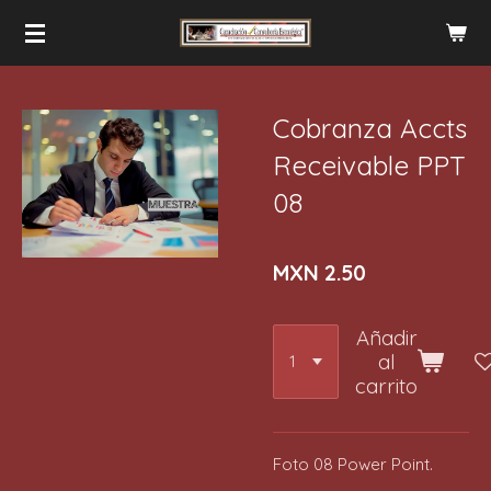
Ir
al
contenido
principal
Cobranza Accts
Receivable PPT
08
MXN 2.50
Añadir
al
carrito
Foto 08 Power Point.