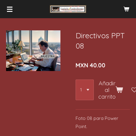
Ir
al
contenido
principal
Directivos PPT
08
MXN 40.00
Añadir
al
carrito
Foto 08 para Power
Point.