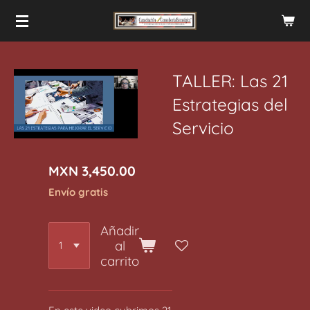
Ir
al
contenido
principal
TALLER: Las 21
Estrategias del
Servicio
MXN 3,450.00
Envío gratis
Añadir
al
carrito